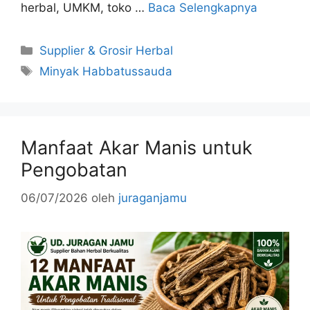
herbal, UMKM, toko …
Baca Selengkapnya
Kategori
Supplier & Grosir Herbal
Tag
Minyak Habbatussauda
Manfaat Akar Manis untuk
Pengobatan
06/07/2026
oleh
juraganjamu