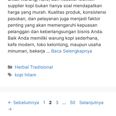
supplier kopi bukan hanya soal mendapatkan
harga yang murah. Kualitas produk, konsistensi
pasokan, dan pelayanan juga menjadi faktor
penting yang akan memengaruhi kepuasan
pelanggan dan keberlangsungan bisnis Anda.
Baik Anda memiliki warung kopi sederhana,
kafe modern, toko kelontong, maupun usaha
minuman, bekerja …
Baca Selengkapnya
Kategori
Herbal Tradisional
Tag
kopi hitam
Halaman
Halaman
Halaman
Halaman
←
Sebelumnya
1
2
3
…
50
Selanjutnya
→