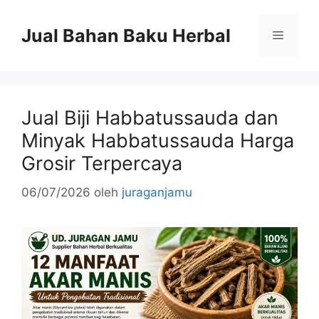
Langsung
ke
Jual Bahan Baku Herbal
Menu
isi
Jual Biji Habbatussauda dan
Minyak Habbatussauda Harga
Grosir Terpercaya
06/07/2026
oleh
juraganjamu