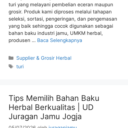
turi yang melayani pembelian eceran maupun
grosir. Produk kami diproses melalui tahapan
seleksi, sortasi, pengeringan, dan pengemasan
yang baik sehingga cocok digunakan sebagai
bahan baku industri jamu, UMKM herbal,
produsen …
Baca Selengkapnya
Kategori
Supplier & Grosir Herbal
Tag
turi
Tips Memilih Bahan Baku
Herbal Berkualitas | UD
Juragan Jamu Jogja
05/07/2026
oleh
juraganjamu