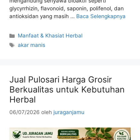
mengandung senyawa bioaktif seperti
glycyrrhizin, flavonoid, saponin, polifenol, dan
antioksidan yang masih …
Baca Selengkapnya
Kategori
Manfaat & Khasiat Herbal
Tag
akar manis
Jual Pulosari Harga Grosir
Berkualitas untuk Kebutuhan
Herbal
06/07/2026
oleh
juraganjamu