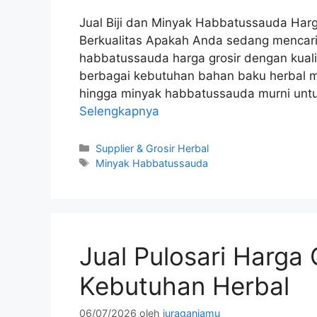
Jual Biji dan Minyak Habbatussauda Harg
Berkualitas Apakah Anda sedang mencari 
habbatussauda harga grosir dengan kual
berbagai kebutuhan bahan baku herbal mul
hingga minyak habbatussauda murni untu
Selengkapnya
Kategori
Supplier & Grosir Herbal
Tag
Minyak Habbatussauda
Jual Pulosari Harga 
Kebutuhan Herbal
06/07/2026
oleh
juraganjamu