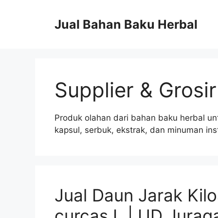
Langsung
ke
Jual Bahan Baku Herbal
isi
Supplier & Grosi
Produk olahan dari bahan baku herbal u
kapsul, serbuk, ekstrak, dan minuman ins
Jual Daun Jarak Kilo
curcas L | UD Jura