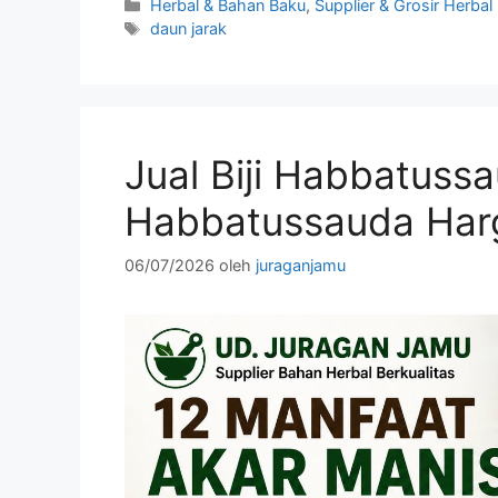
Kategori
Herbal & Bahan Baku
,
Supplier & Grosir Herbal
Tag
daun jarak
Jual Biji Habbatuss
Habbatussauda Harg
06/07/2026
oleh
juraganjamu