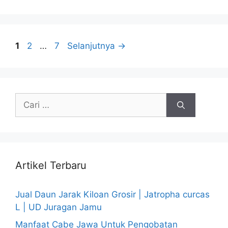
Halaman
Halaman
Halaman
1
2
…
7
Selanjutnya
→
Cari
untuk:
Artikel Terbaru
Jual Daun Jarak Kiloan Grosir | Jatropha curcas
L | UD Juragan Jamu
Manfaat Cabe Jawa Untuk Pengobatan