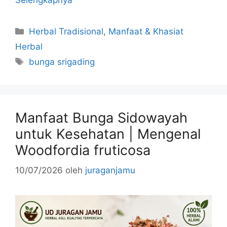
Kategori
Herbal Tradisional
,
Manfaat & Khasiat
Herbal
Tag
bunga srigading
Manfaat Bunga Sidowayah
untuk Kesehatan | Mengenal
Woodfordia fruticosa
10/07/2026
oleh
juraganjamu