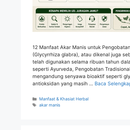
12 Manfaat Akar Manis untuk Pengobatan
(Glycyrrhiza glabra), atau dikenal juga s
telah digunakan selama ribuan tahun dal
seperti Ayurveda, Pengobatan Tradisiona
mengandung senyawa bioaktif seperti glycy
antioksidan yang masih …
Baca Selengka
Kategori
Manfaat & Khasiat Herbal
Tag
akar manis