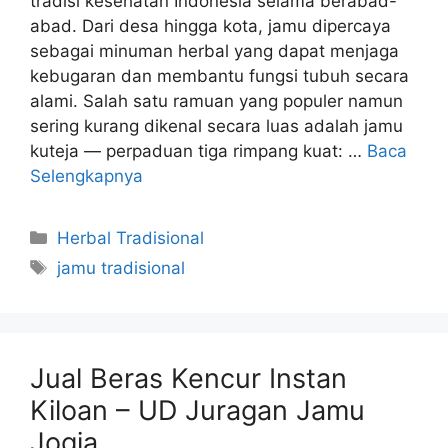
tradisi kesehatan Indonesia selama berabad-
abad. Dari desa hingga kota, jamu dipercaya
sebagai minuman herbal yang dapat menjaga
kebugaran dan membantu fungsi tubuh secara
alami. Salah satu ramuan yang populer namun
sering kurang dikenal secara luas adalah jamu
kuteja — perpaduan tiga rimpang kuat: …
Baca
Selengkapnya
Kategori
Herbal Tradisional
Tag
jamu tradisional
Jual Beras Kencur Instan
Kiloan – UD Juragan Jamu
Jogja