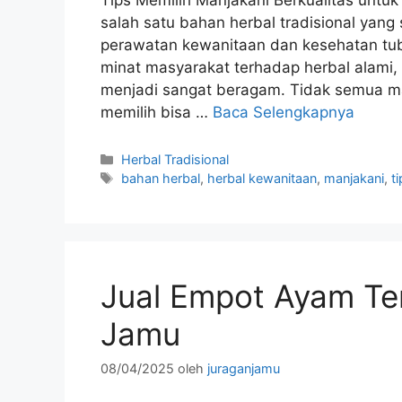
Tips Memilih Manjakani Berkualitas untu
salah satu bahan herbal tradisional yan
perawatan kewanitaan dan kesehatan tu
minat masyarakat terhadap herbal alami, 
menjadi sangat beragam. Tidak semua ma
memilih bisa …
Baca Selengkapnya
Kategori
Herbal Tradisional
Tag
bahan herbal
,
herbal kewanitaan
,
manjakani
,
t
Jual Empot Ayam Te
Jamu
08/04/2025
oleh
juraganjamu