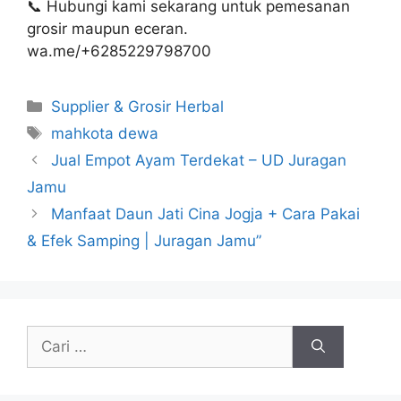
📞 Hubungi kami sekarang untuk pemesanan
grosir maupun eceran.
wa.me/+6285229798700
Kategori
Supplier & Grosir Herbal
Tag
mahkota dewa
Jual Empot Ayam Terdekat – UD Juragan
Jamu
Manfaat Daun Jati Cina Jogja + Cara Pakai
& Efek Samping | Juragan Jamu”
Cari
untuk: