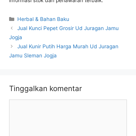
informasi stok dan penawaran terbaik.
Kategori
Herbal & Bahan Baku
Jual Kunci Pepet Grosir Ud Juragan Jamu
Jogja
Jual Kunir Putih Harga Murah Ud Juragan
Jamu Sleman Jogja
Tinggalkan komentar
Komentar