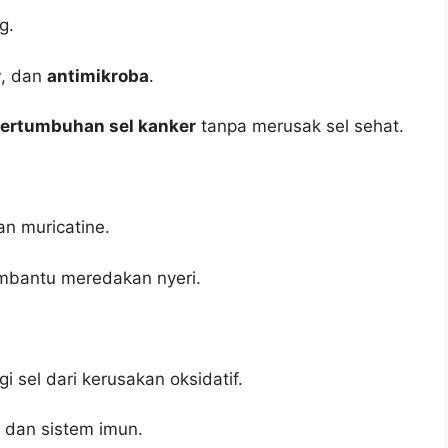
g.
r
, dan
antimikroba
.
rtumbuhan sel kanker
tanpa merusak sel sehat.
an muricatine.
bantu meredakan nyeri.
 sel dari kerusakan oksidatif.
dan sistem imun.