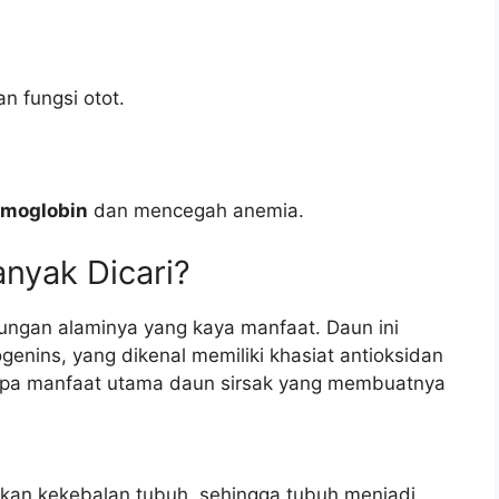
 fungsi otot.
moglobin
dan mencegah anemia.
nyak Dicari?
ungan alaminya yang kaya manfaat. Daun ini
enins, yang dikenal memiliki khasiat antioksidan
erapa manfaat utama daun sirsak yang membuatnya
tkan kekebalan tubuh, sehingga tubuh menjadi